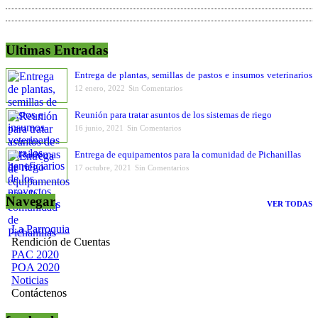
Ultimas Entradas
Entrega de plantas, semillas de pastos e insumos veterinarios
para los beneficiarios de los proyectos productivos
12 enero, 2022
Sin Comentarios
Reunión para tratar asuntos de los sistemas de riego
16 junio, 2021
Sin Comentarios
Entrega de equipamentos para la comunidad de Pichanillas
17 octubre, 2021
Sin Comentarios
Navegar
VER TODAS
La Parroquia
Rendición de Cuentas
PAC 2020
POA 2020
Noticias
Contáctenos